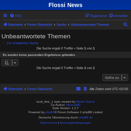
Flossi News
FAQ
Registrieren
Anmelden
S
Startseite
Foren-Übersicht
Suche
Unbeantwortete Themen
u
Unbeantwortete Themen
c
Zur erweiterten Suche
h
Die Suche ergab 0 Treffer • Seite
1
von
1
e
Es wurden keine passenden Ergebnisse gefunden.
Die Suche ergab 0 Treffer • Seite
1
von
1
Gehe zu
Startseite
Foren-Übersicht
Alle Zeiten sind
UTC+02:00
lucid_lime_1 style created by
Melvin García
Co-Author:
MannixMD
Style Version: 1.2.7
Powered by
phpBB
® Forum Software © phpBB Limited
Deutsche Übersetzung durch
phpBB.de
Datenschutz
|
Nutzungsbedingungen