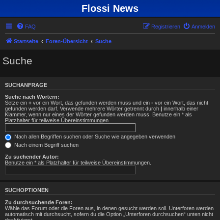
Flossi News
FAQ
Registrieren
Anmelden
Startseite
Foren-Übersicht
Suche
Suche
SUCHANFRAGE
Suche nach Wörtern:
Setze ein
+
vor ein Wort, das gefunden werden muss und ein
-
vor ein Wort, das nicht
gefunden werden darf. Verwende mehrere Wörter getrennt durch
|
innerhalb einer
Klammer, wenn nur eines der Wörter gefunden werden muss. Benutze ein * als
Platzhalter für teilweise Übereinstimmungen.
Nach allen Begriffen suchen oder Suche wie angegeben verwenden
Nach einem Begriff suchen
Zu suchender Autor:
Benutze ein * als Platzhalter für teilweise Übereinstimmungen.
SUCHOPTIONEN
Zu durchsuchende Foren:
Wähle das Forum oder die Foren aus, in denen gesucht werden soll. Unterforen werden
automatisch mit durchsucht, sofern du die Option „Unterforen durchsuchen“ unten nicht
deaktivierst.